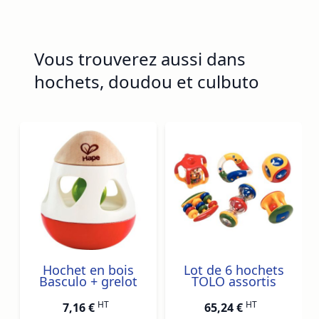
Vous trouverez aussi dans
hochets, doudou et culbuto
Navigating through the elements of the carousel is possib
Press to skip carousel
Press to go to carousel navigation
Hochet en bois
Lot de 6 hochets
Basculo + grelot
TOLO assortis
HT
HT
7,16 €
65,24 €