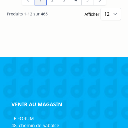
Vous lisez actuellement la page
Page
Page
Page
Page
Produits
1
-
12
sur
465
Afficher
VENIR AU MAGASIN
LE FORUM
48, chemin de Sabalce