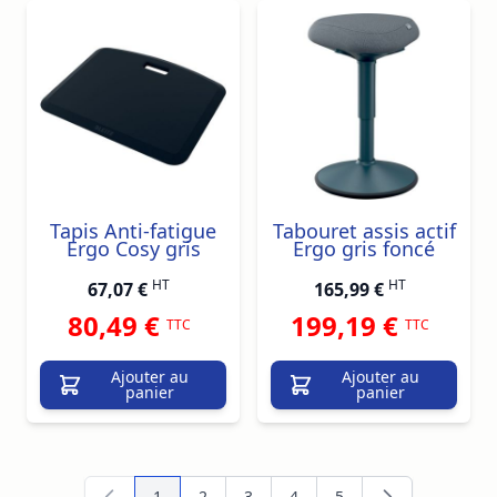
Tapis Anti-fatigue
Tabouret assis actif
Ergo Cosy gris
Ergo gris foncé
HT
HT
67,07 €
165,99 €
80,49 €
199,19 €
TTC
TTC
Ajouter au
Ajouter au
panier
panier
1
2
3
4
5