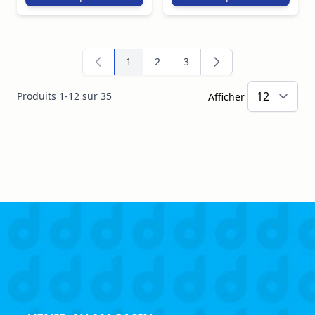
1
2
3
Vous lisez actuellement la page
Page
Page
Produits
1
-
12
sur
35
Afficher