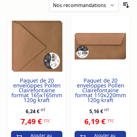
Paquet de 20
Paquet de 20
enveloppes Pollen
enveloppes Pollen
Clairefontaine
Clairefontaine
format 165x165mm
format 110x220mm
120g kraft
120g kraft
HT
HT
6,24 €
5,16 €
7,49 €
6,19 €
TTC
TTC
Ajouter au
Ajouter au