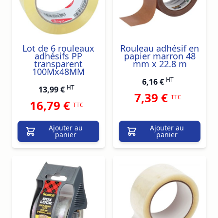
Lot de 6 rouleaux
Rouleau adhésif en
adhésifs PP
papier marron 48
transparent
mm x 22.8 m
100Mx48MM
HT
6,16 €
HT
13,99 €
7,39 €
TTC
16,79 €
TTC
Ajouter au
Ajouter au
panier
panier