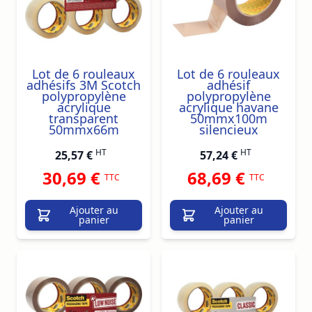
Lot de 6 rouleaux
Lot de 6 rouleaux
adhésifs 3M Scotch
adhésif
polypropylène
polypropylène
acrylique
acrylique havane
transparent
50mmx100m
50mmx66m
silencieux
HT
HT
25,57 €
57,24 €
30,69 €
68,69 €
TTC
TTC
Ajouter au
Ajouter au
panier
panier