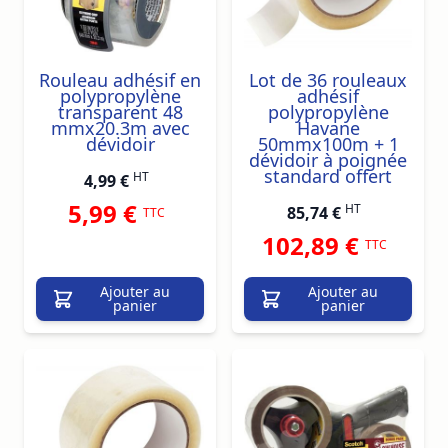
Rouleau adhésif en
Lot de 36 rouleaux
polypropylène
adhésif
transparent 48
polypropylène
mmx20.3m avec
Havane
dévidoir
50mmx100m + 1
dévidoir à poignée
standard offert
HT
4,99 €
5,99 €
HT
85,74 €
TTC
102,89 €
TTC
Ajouter au
Ajouter au
panier
panier