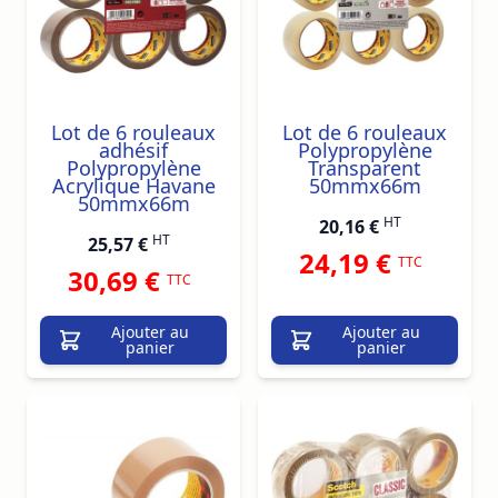
Lot de 6 rouleaux
Lot de 6 rouleaux
adhésif
Polypropylène
Polypropylène
Transparent
Acrylique Havane
50mmx66m
50mmx66m
HT
20,16 €
HT
25,57 €
24,19 €
TTC
30,69 €
TTC
Ajouter au
Ajouter au
panier
panier