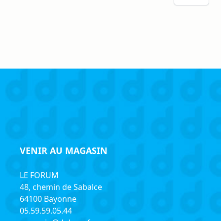
VENIR AU MAGASIN
LE FORUM
48, chemin de Sabalce
64100 Bayonne
05.59.59.05.44