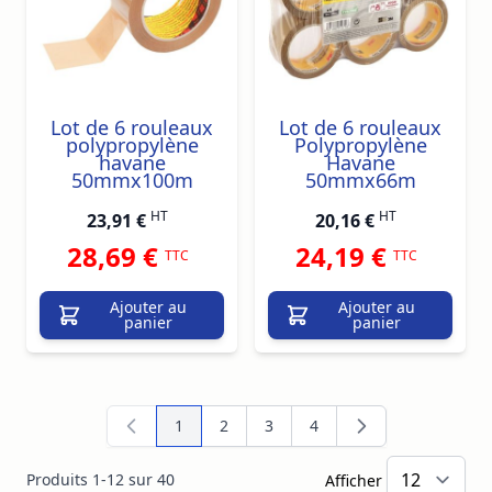
Lot de 6 rouleaux
Lot de 6 rouleaux
polypropylène
Polypropylène
havane
Havane
50mmx100m
50mmx66m
HT
HT
23,91 €
20,16 €
28,69 €
24,19 €
TTC
TTC
Ajouter au
Ajouter au
panier
panier
1
2
3
4
Vous lisez actuellement la page
Page
Page
Page
Produits
1
-
12
sur
40
Afficher