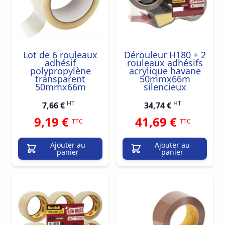
Lot de 6 rouleaux
Dérouleur H180 + 2
adhésif
rouleaux adhésifs
polypropylène
acrylique havane
transparent
50mmx66m
50mmx66m
silencieux
HT
HT
7,66 €
34,74 €
9,19 €
41,69 €
TTC
TTC
Ajouter au
Ajouter au
panier
panier