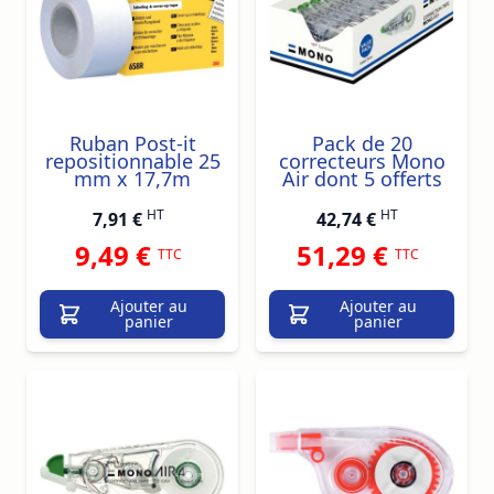
Ruban Post-it
Pack de 20
repositionnable 25
correcteurs Mono
mm x 17,7m
Air dont 5 offerts
HT
HT
7,91 €
42,74 €
9,49 €
51,29 €
TTC
TTC
Ajouter au
Ajouter au
panier
panier