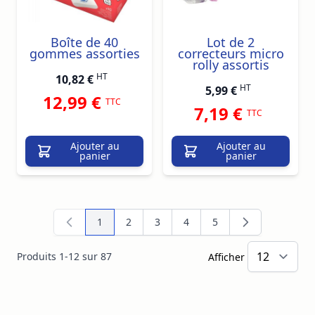
Boîte de 40
Lot de 2
gommes assorties
correcteurs micro
rolly assortis
HT
10,82 €
HT
5,99 €
12,99 €
TTC
7,19 €
TTC
Ajouter au
Ajouter au
panier
panier
1
2
3
4
5
Vous lisez actuellement la page
Page
Page
Page
Page
Produits
1
-
12
sur
87
Afficher