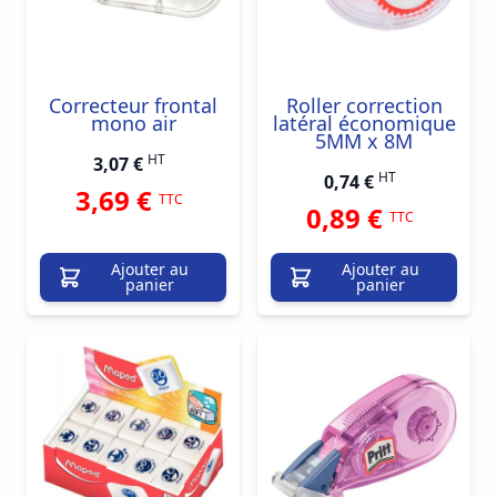
Correcteur frontal
Roller correction
mono air
latéral économique
5MM x 8M
HT
3,07 €
HT
0,74 €
3,69 €
TTC
0,89 €
TTC
Ajouter au
Ajouter au
panier
panier