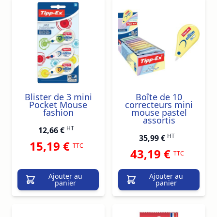
Blister de 3 mini
Boîte de 10
Pocket Mouse
correcteurs mini
fashion
mouse pastel
assortis
HT
12,66 €
HT
35,99 €
15,19 €
TTC
43,19 €
TTC
Ajouter au
Ajouter au
panier
panier