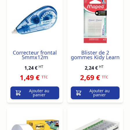
Correcteur frontal
Blister de 2
5mmx12m
gommes Kidy Learn
HT
HT
1,24 €
2,24 €
1,49 €
2,69 €
TTC
TTC
Ajouter au
Ajouter au
panier
panier