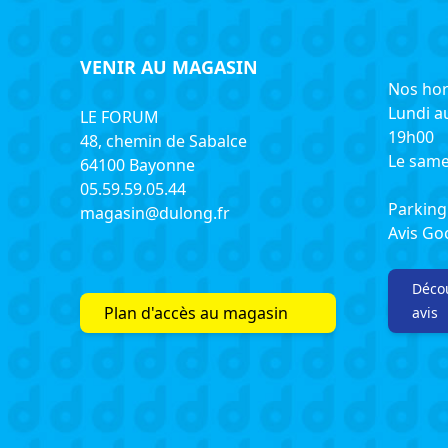
VENIR AU MAGASIN
Nos hor
Lundi a
LE FORUM
19h00
48, chemin de Sabalce
Le same
64100 Bayonne
05.59.59.05.44
Parking 
magasin@dulong.fr
Avis G
Décou
Plan d'accès au magasin
avis