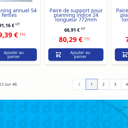
nning annuel 54
Paire de support pour
Pair
fentes
planning indice 24
pla
longueur 772mm
lo
HT
91,16 €
HT
66,91 €
9,39 €
TTC
80,29 €
TTC
Ajouter au
Ajouter au
panier
panier
12
sur
46
1
2
3
4
Vous lisez actuelle
Page
Page
P