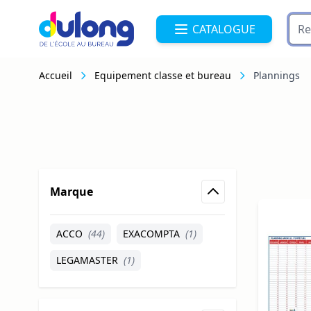
Allez au contenu
CATALOGUE
Accueil
Equipement classe et bureau
Plannings
Skip to product list
Marque
filter
ACCO
(44)
EXACOMPTA
(1)
LEGAMASTER
(1)