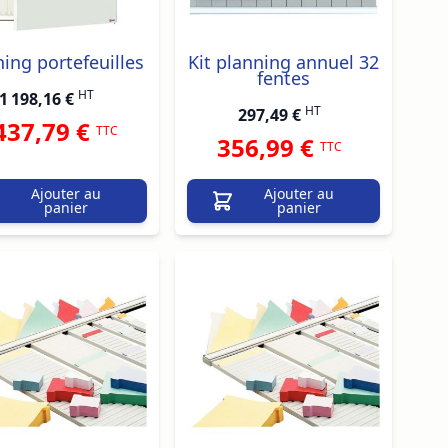
ing portefeuilles
Kit planning annuel 32
fentes
HT
1 198,16 €
HT
297,49 €
437,79 €
TTC
356,99 €
TTC
Ajouter au
Ajouter au
panier
panier