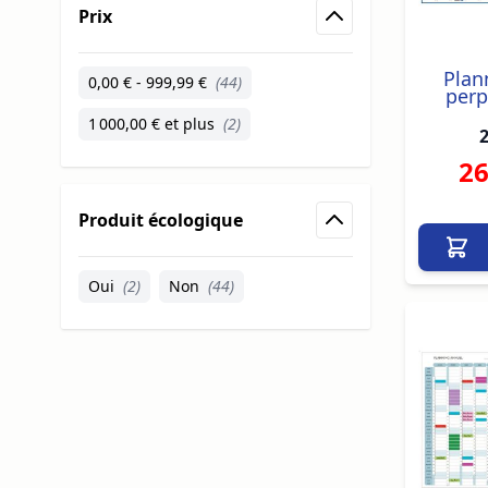
Prix
filter
Plan
0,00 €
-
999,99 €
(44)
perp
1 000,00 €
et plus
(2)
2
26
Produit écologique
filter
Oui
(2)
Non
(44)