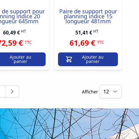
e de support pour
Paire de support pour
nning indice 20
planning indice 15
ngueur 645mm
longueur 481mm
HT
HT
60,49 €
51,41 €
72,59 €
61,69 €
TTC
TTC
Ajouter au
Ajouter au
panier
panier
Afficher
ment la page
age