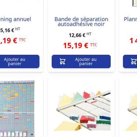
nning annuel
Bande de séparation
Plann
autoadhésive noir
HT
5,16 €
HT
12,66 €
,19 €
1 
TTC
15,19 €
TTC
Ajouter au
Ajouter au
panier
panier