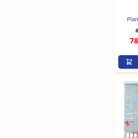
Pla
6
78