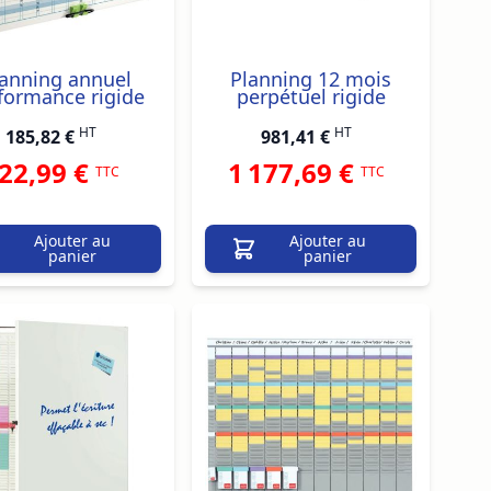
anning annuel
Planning 12 mois
formance rigide
perpétuel rigide
HT
HT
185,82 €
981,41 €
22,99 €
1 177,69 €
TTC
TTC
Ajouter au
Ajouter au
panier
panier