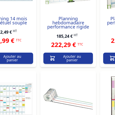
ning 14 mois
Planning
Pl
étuel souple
hebdomadaire
per
performance rigide
HT
2,49 €
HT
185,24 €
,99 €
2
TTC
222,29 €
TTC
Ajouter au
Ajouter au
panier
panier