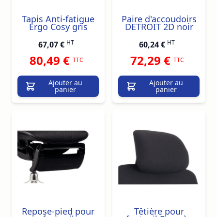
Tapis Anti-fatigue
Paire d'accoudoirs
Ergo Cosy gris
DETROIT 2D noir
HT
HT
67,07 €
60,24 €
80,49 €
72,29 €
TTC
TTC
Ajouter au
Ajouter au
panier
panier
Repose-pied pour
Têtière pour