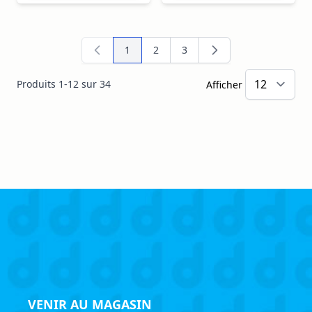
1
2
3
Vous lisez actuellement la page
Page
Page
Produits
1
-
12
sur
34
Afficher
VENIR AU MAGASIN