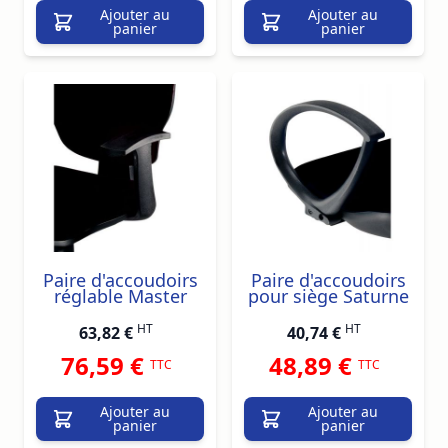
Ajouter au
Ajouter au
panier
panier
Paire d'accoudoirs
Paire d'accoudoirs
réglable Master
pour siège Saturne
HT
HT
63,82 €
40,74 €
76,59 €
48,89 €
TTC
TTC
Ajouter au
Ajouter au
panier
panier