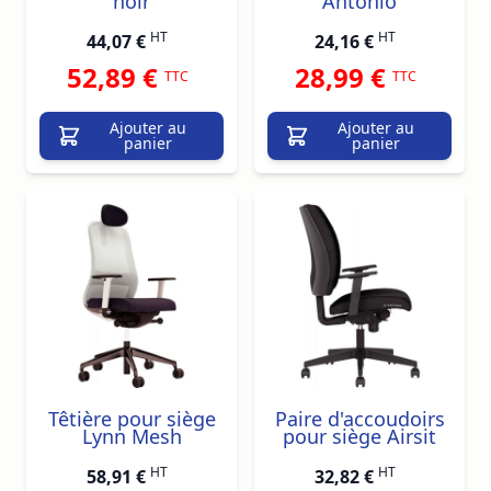
noir
Antonio
HT
HT
44,07 €
24,16 €
52,89 €
28,99 €
TTC
TTC
Ajouter au
Ajouter au
panier
panier
Têtière pour siège
Paire d'accoudoirs
Lynn Mesh
pour siège Airsit
HT
HT
58,91 €
32,82 €