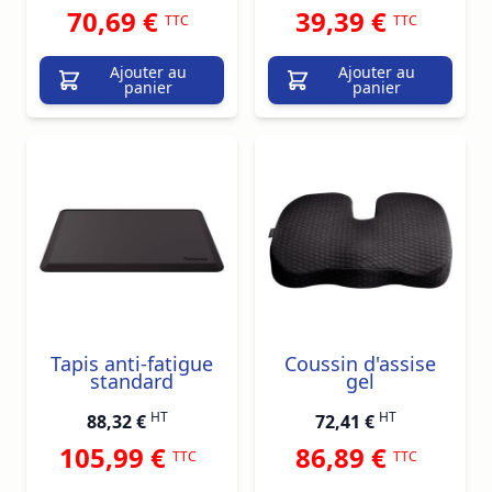
70,69 €
39,39 €
TTC
TTC
Ajouter au
Ajouter au
panier
panier
Tapis anti-fatigue
Coussin d'assise
standard
gel
HT
HT
88,32 €
72,41 €
105,99 €
86,89 €
TTC
TTC