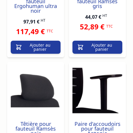
fauteuil
fauteuil Ramsès
Ergohuman ultra
gris
noir
HT
44,07 €
HT
97,91 €
52,89 €
TTC
117,49 €
TTC
Ajouter au
Ajouter au
panier
panier
Têtière pour
Paire d'accoudoirs
fauteuil Ramsès
pour fauteuil