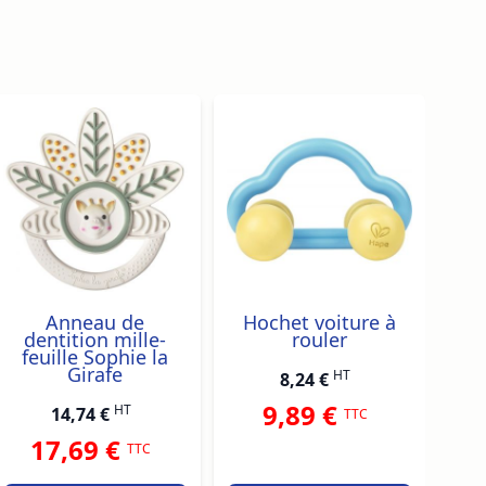
traight to carousel navigation using the skip links.
Anneau de
Hochet voiture à
dentition mille-
rouler
feuille Sophie la
Girafe
HT
8,24 €
9,89 €
HT
14,74 €
TTC
17,69 €
TTC