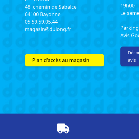
19h00
48, chemin de Sabalce
Le same
64100 Bayonne
05.59.59.05.44
Parking 
magasin@dulong.fr
Avis G
Décou
Plan d'accès au magasin
avis