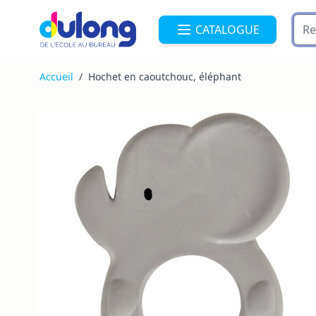
Allez au contenu
CATALOGUE
Accueil
/
Hochet en caoutchouc, éléphant