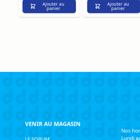
Ajouter au
Ajouter au
panier
panier
VENIR AU MAGASIN
Nos hor
Lundi a
LE FORUM