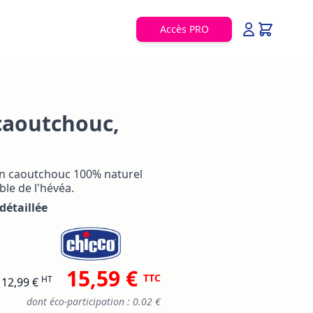
Accès PRO
caoutchouc,
en caoutchouc 100% naturel
ble de l'hévéa.
détaillée
15,59 €
TTC
HT
12,99 €
dont éco-participation : 0.02 €