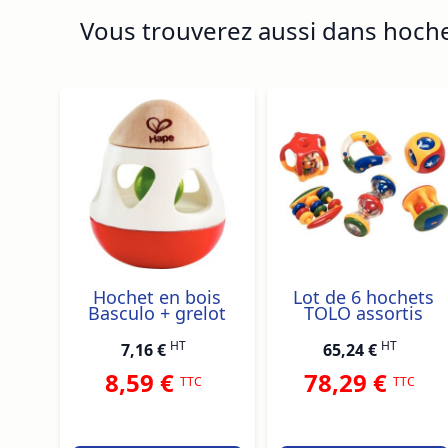
Vous trouverez aussi dans hoch
Navigating through the elements of the carousel is p
Press to skip carousel
Press to go to carousel navigation
Hochet en bois
Lot de 6 hochets
Basculo + grelot
TOLO assortis
HT
HT
7,16 €
65,24 €
8,59 €
78,29 €
TTC
TTC