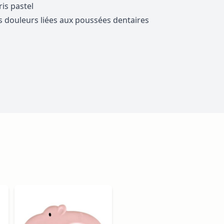
is pastel
 les douleurs liées aux poussées dentaires
ossible using the tab key. You can skip the carousel or go s