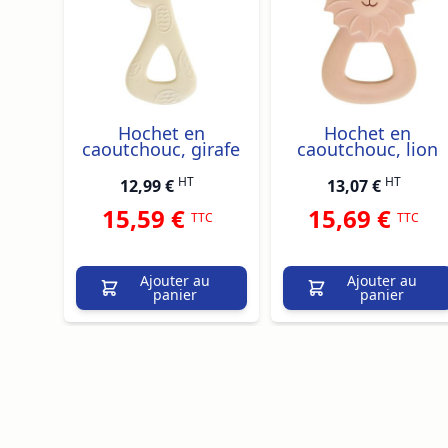
Hochet en
Hochet en
caoutchouc, girafe
caoutchouc, lion
HT
HT
12,99 €
13,07 €
15,59 €
15,69 €
TTC
TTC
Ajouter au
Ajouter au
panier
panier