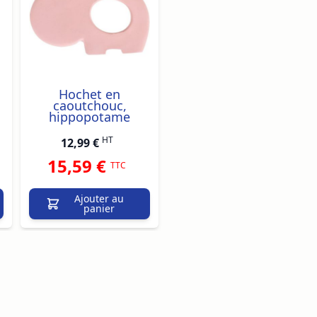
Hochet en
caoutchouc,
hippopotame
HT
12,99 €
15,59 €
TTC
Ajouter au
panier