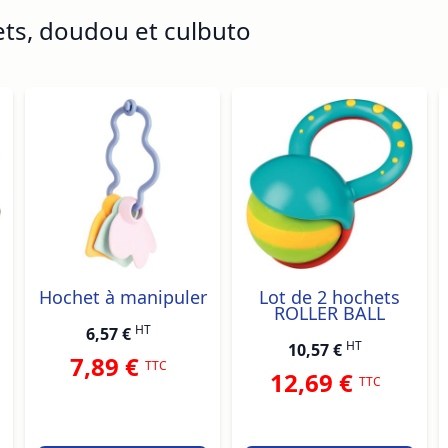
ets, doudou et culbuto
ossible using the tab key. You can skip the carousel or go s
Hochet à manipuler
Lot de 2 hochets
ROLLER BALL
HT
6,57 €
HT
10,57 €
7,89 €
TTC
12,69 €
TTC