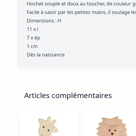
Hochet souple et doux au toucher, de couleur gr
Facile à saisir par les petites mains, il soulage
Dimensions : H
11 x l
7 x ép
1 cm
Dès la naissance
Articles complémentaires
Navigating through the elements of the carousel is p
Press to skip carousel