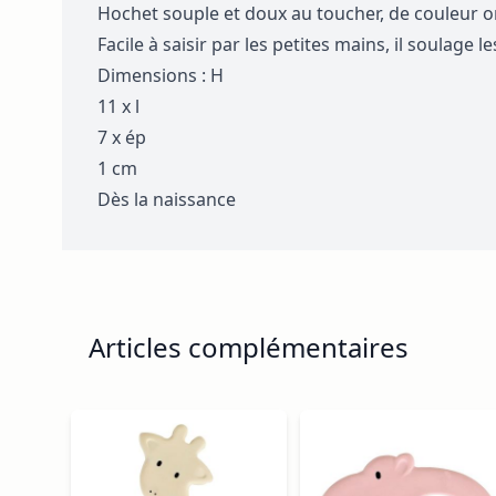
Hochet souple et doux au toucher, de couleur o
Facile à saisir par les petites mains, il soulage
Dimensions : H
11 x l
7 x ép
1 cm
Dès la naissance
Articles complémentaires
Navigating through the elements of the carousel is p
Press to skip carousel