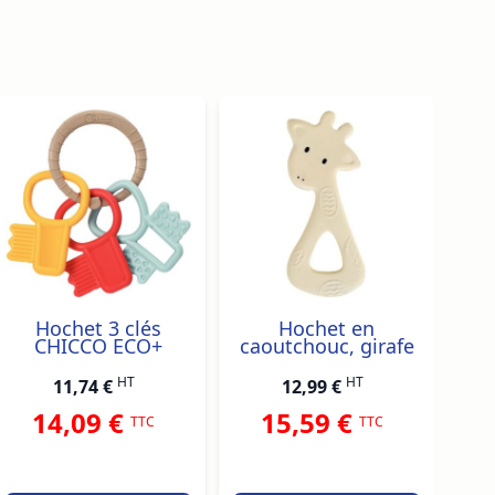
traight to carousel navigation using the skip links.
Hochet 3 clés
Hochet en
CHICCO ECO+
caoutchouc, girafe
c
HT
HT
11,74 €
12,99 €
14,09 €
15,59 €
TTC
TTC