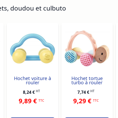
ets, doudou et culbuto
ossible using the tab key. You can skip the carousel or go s
Hochet voiture à
Hochet tortue
rouler
turbo à rouler
HT
HT
8,24 €
7,74 €
9,89 €
9,29 €
TTC
TTC