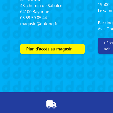
19h00
48, chemin de Sabalce
Le same
64100 Bayonne
05.59.59.05.44
Parking 
magasin@dulong.fr
Avis G
Décou
Plan d'accès au magasin
avis