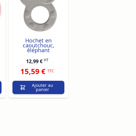
Hochet en
caoutchouc,
éléphant
HT
12,99 €
15,59 €
TTC
Ajouter au
panier