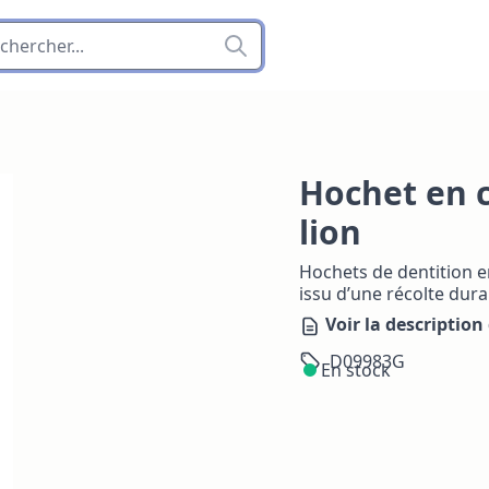
Hochet en 
lion
Hochets de dentition 
issu d’une récolte dura
Voir la description 
D09983G
En stock