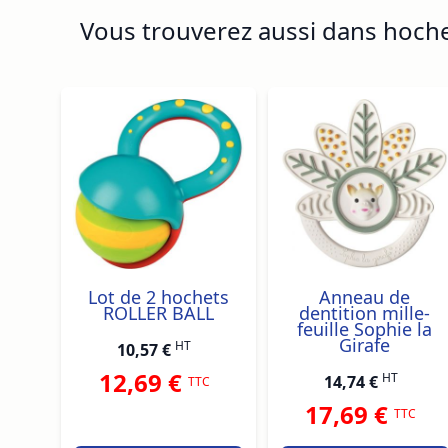
Vous trouverez aussi dans hoch
Navigating through the elements of the carousel is p
Press to skip carousel
Press to go to carousel navigation
uler
Lot de 2 hochets
Anneau de
ROLLER BALL
dentition mille-
feuille Sophie la
Girafe
HT
10,57 €
12,69 €
HT
14,74 €
TTC
17,69 €
TTC