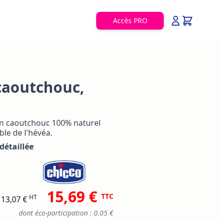
Accès PRO
caoutchouc,
en caoutchouc 100% naturel
ble de l'hévéa.
détaillée
15,69 €
TTC
HT
13,07 €
dont éco-participation : 0.05 €