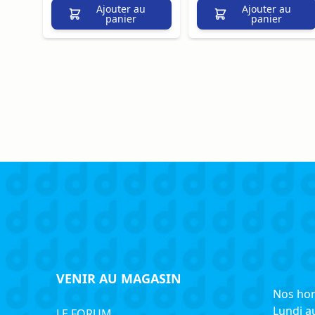
u
Ajouter au
Ajouter au
panier
panier
VENIR AU MAGASIN
Nos hor
Lundi a
LE FORUM