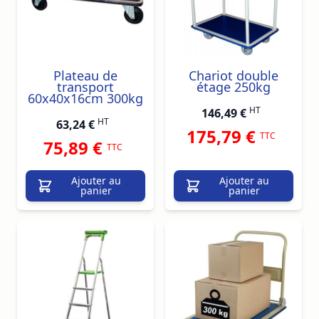
Plateau de
Chariot double
transport
étage 250kg
60x40x16cm 300kg
HT
146,49 €
HT
63,24 €
175,79 €
TTC
75,89 €
TTC
Ajouter au
Ajouter au
panier
panier