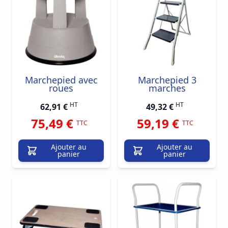
Marchepied avec
Marchepied 3
roues
marches
HT
HT
62,91 €
49,32 €
75,49 €
59,19 €
TTC
TTC
Ajouter au
Ajouter au
panier
panier