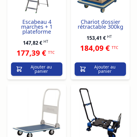
Escabeau 4
Chariot dossier
marches + 1
rétractable 300kg
plateforme
HT
153,41 €
HT
147,82 €
184,09 €
TTC
177,39 €
TTC
Ajouter au
Ajouter au
panier
panier