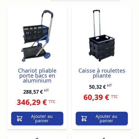
Chariot pliable
Caisse à roulettes
porte bacs en
pliante
aluminium
HT
50,32 €
HT
288,57 €
60,39 €
TTC
346,29 €
TTC
Ajouter au
Ajouter au
panier
panier