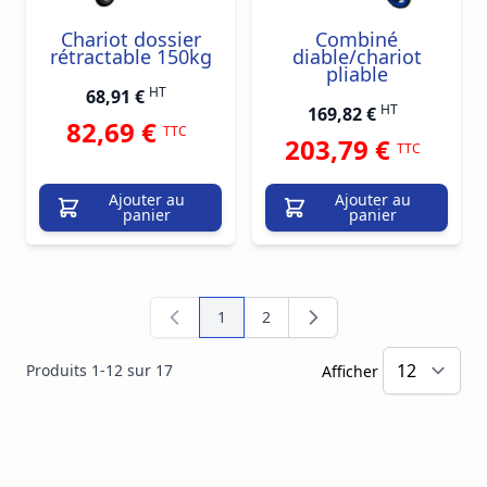
Chariot dossier
Combiné
rétractable 150kg
diable/chariot
pliable
HT
68,91 €
HT
169,82 €
82,69 €
TTC
203,79 €
TTC
Ajouter au
Ajouter au
panier
panier
1
2
Vous lisez actuellement la page
Page
Produits
1
-
12
sur
17
Afficher