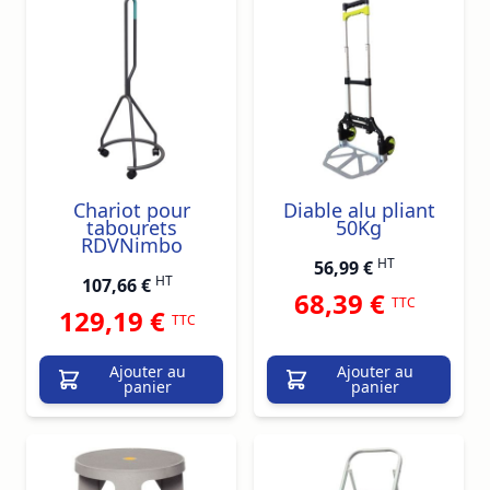
Chariot pour
Diable alu pliant
tabourets
50Kg
RDVNimbo
HT
56,99 €
HT
107,66 €
68,39 €
TTC
129,19 €
TTC
Ajouter au
Ajouter au
panier
panier