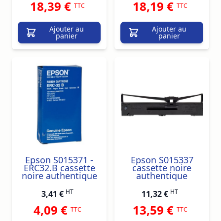
18,39 €
18,19 €
TTC
TTC
Ajouter au
Ajouter au
panier
panier
Epson S015371 -
Epson S015337
ERC32.B cassette
cassette noire
noire authentique
authentique
HT
HT
3,41 €
11,32 €
4,09 €
13,59 €
TTC
TTC