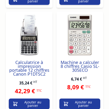
panier
panier
Calculatrice à
Machine a calculer
impression
8 chiffres Casio SL-
portable 12 chiffres
305ECO
Canon P1DTSC2
HT
6,74 €
HT
35,24 €
8,09 €
TTC
42,29 €
TTC
Ajouter au
Ajouter au
panier
panier