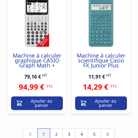
Machine à calculer
Machine à calculer
graphique CASIO
scientifique Casio
Graph Math +
FX Junior Plus
HT
HT
79,16 €
11,91 €
94,99 €
14,29 €
TTC
TTC
Ajouter au
Ajouter au
panier
panier
1
2
3
4
5
Vous lisez actuellement la page
Page
Page
Page
Page