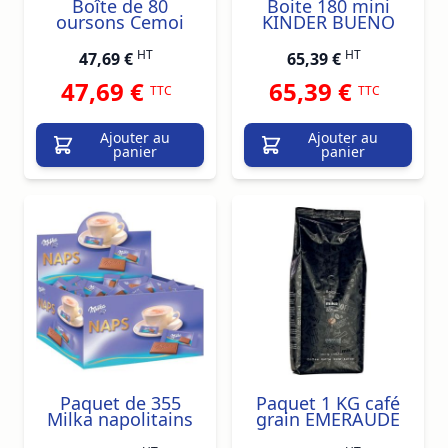
Boîte de 80
Boite 180 mini
oursons Cemoi
KINDER BUENO
HT
HT
47,69 €
65,39 €
47,69 €
65,39 €
TTC
TTC
Ajouter au
Ajouter au
panier
panier
Paquet de 355
Paquet 1 KG café
Milka napolitains
grain EMERAUDE