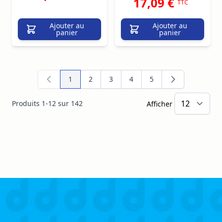
17,09 €
TTC
Ajouter au
Ajouter au
panier
panier
1
2
3
4
5
Vous lisez actuellement la page
Page
Page
Page
Page
Produits
1
-
12
sur
142
Afficher