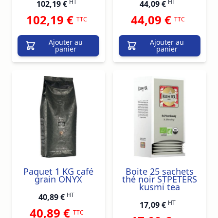
HT
HT
102,19 €
44,09 €
102,19 €
44,09 €
TTC
TTC
Ajouter au
Ajouter au
panier
panier
Paquet 1 KG café
Boite 25 sachets
grain ONYX
thé noir STPETERS
kusmi tea
HT
40,89 €
HT
17,09 €
40,89 €
TTC