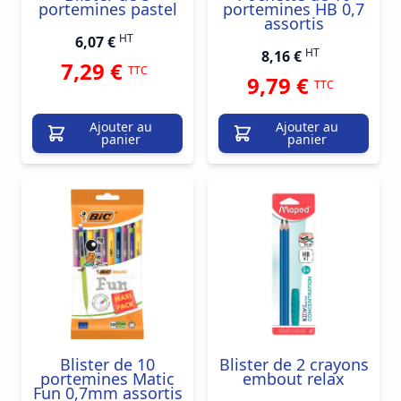
portemines pastel
portemines HB 0,7
assortis
HT
6,07 €
HT
8,16 €
7,29 €
TTC
9,79 €
TTC
Ajouter au
Ajouter au
panier
panier
Blister de 10
Blister de 2 crayons
portemines Matic
embout relax
Fun 0,7mm assortis