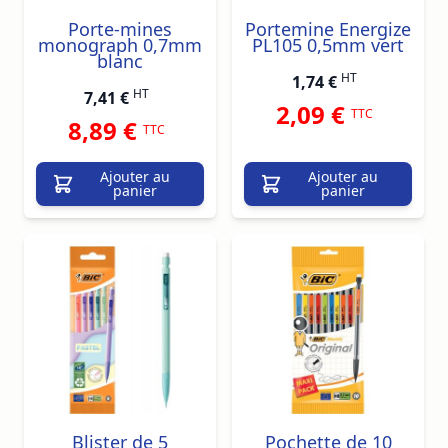
Porte-mines
Portemine Energize
monograph 0,7mm
PL105 0,5mm vert
blanc
HT
1,74 €
HT
7,41 €
2,09 €
TTC
8,89 €
TTC
Ajouter au
Ajouter au
panier
panier
Blister de 5
Pochette de 10