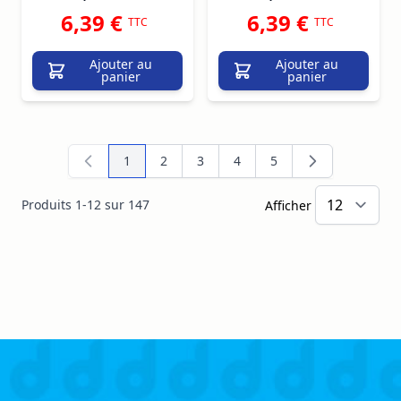
6,39 €
6,39 €
TTC
TTC
Ajouter au
Ajouter au
panier
panier
1
2
3
4
5
Vous lisez actuellement la page
Page
Page
Page
Page
Produits
1
-
12
sur
147
Afficher