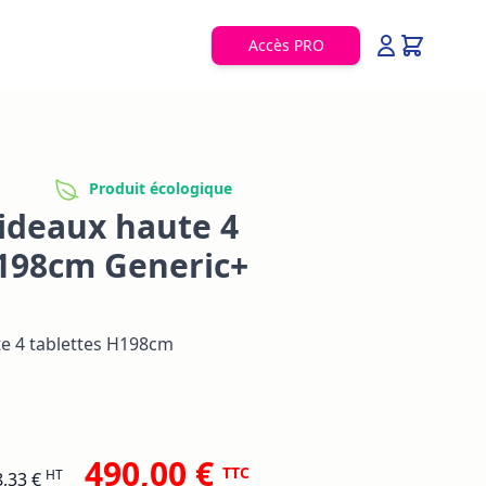
Accès PRO
Produit écologique
ideaux haute 4
H198cm Generic+
te 4 tablettes H198cm
490,00 €
TTC
HT
,33 €