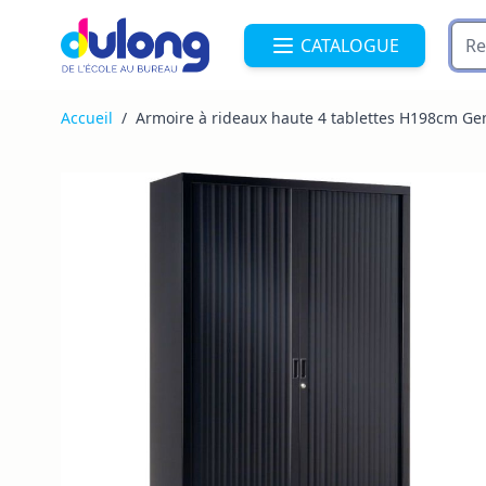
Allez au contenu
CATALOGUE
Accueil
/
Armoire à rideaux haute 4 tablettes H198cm Ge