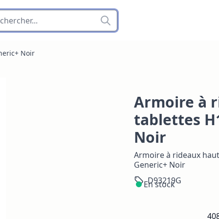
neric+ Noir
Armoire à r
tablettes 
Noir
Armoire à rideaux hau
Generic+ Noir
D93219G
En stock
408