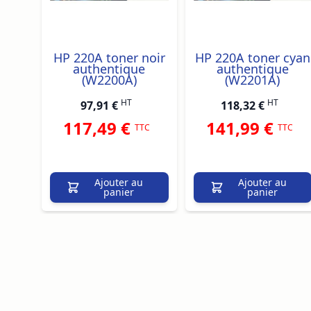
HP 220A toner noir
HP 220A toner cyan
authentique
authentique
(W2200A)
(W2201A)
HT
HT
97,91 €
118,32 €
117,49 €
141,99 €
TTC
TTC
Ajouter au
Ajouter au
panier
panier