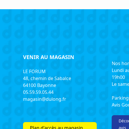
VENIR AU MAGASIN
Nos hor
Lundi a
LE FORUM
19h00
48, chemin de Sabalce
Le same
64100 Bayonne
05.59.59.05.44
Parking 
magasin@dulong.fr
Avis G
Décou
Plan d'accès au magasin
avis