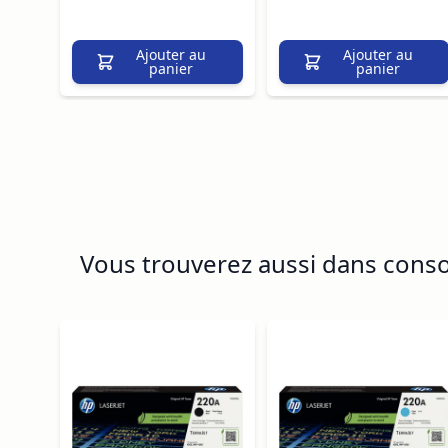
Ajouter au
Ajouter au
panier
panier
Vous trouverez aussi dans con
Navigating through the elements of the carousel is p
Press to skip carousel
Press to go to carousel navigation