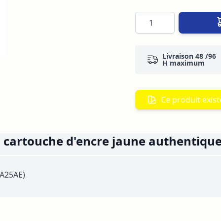
Quantité
Livraison 48 /96
H maximum
Ce produit existe
 cartouche d'encre jaune authentique
JA25AE)