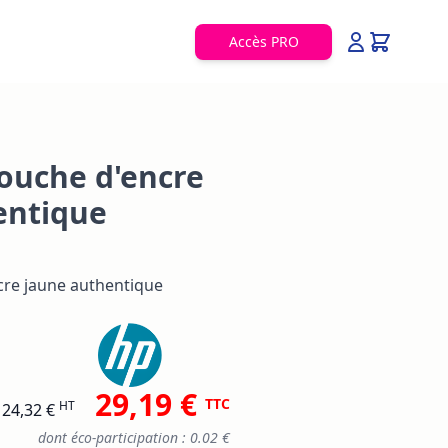
Accès PRO
ouche d'encre
entique
cre jaune authentique
29,19 €
TTC
HT
24,32 €
dont éco-participation : 0.02 €