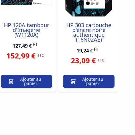
HP 120A tambour
HP 303 cartouche
HP
d'Imagerie
d'encre noire
(W1120A)
authentique
(T6N02AE)
HT
127,49 €
HT
19,24 €
152,99 €
TTC
23,09 €
TTC
Ajouter au
Ajouter au
panier
panier