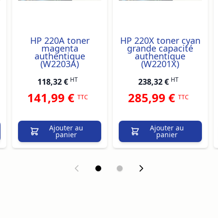
HP 220A toner
HP 220X toner cyan
magenta
grande capacité
authentique
authentique
(W2203A)
(W2201X)
HT
HT
118,32 €
238,32 €
141,99 €
285,99 €
TTC
TTC
Ajouter au
Ajouter au
panier
panier