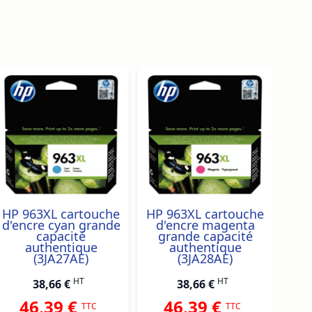
traight to carousel navigation using the skip links.
HP 963XL cartouche
HP 963XL cartouche
HP 
d'encre cyan grande
d'encre magenta
capacité
grande capacité
g
authentique
authentique
(3JA27AE)
(3JA28AE)
HT
HT
38,66 €
38,66 €
46,39 €
46,39 €
TTC
TTC