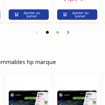
Ajouter au
Ajouter au
panier
panier
sommables hp marque
ossible using the tab key. You can skip the carousel or go s