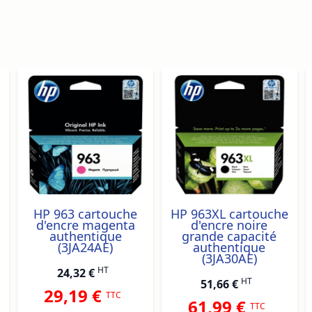
ossible using the tab key. You can skip the carousel or go s
HP 963 cartouche
HP 963XL cartouche
d'encre magenta
d'encre noire
authentique
grande capacité
(3JA24AE)
authentique
(3JA30AE)
HT
24,32 €
HT
51,66 €
29,19 €
TTC
61,99 €
TTC