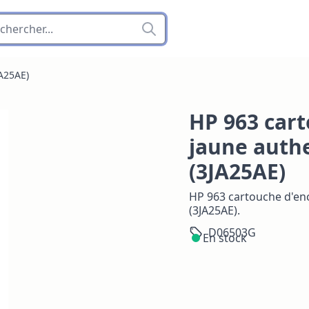
A25AE)
HP 963 cart
jaune auth
(3JA25AE)
HP 963 cartouche d'en
(3JA25AE).
D06503G
En stock