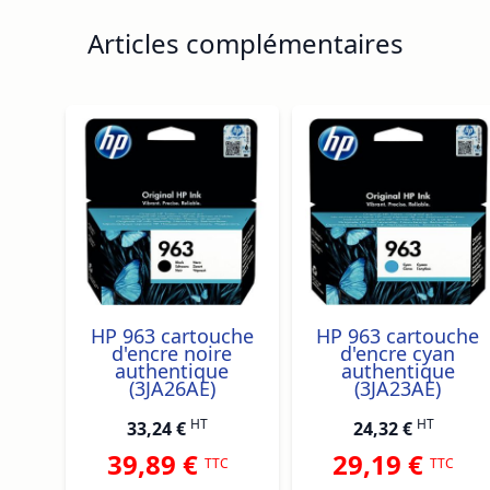
Articles complémentaires
Navigating through the elements of the carousel is p
Press to skip carousel
Press to go to carousel navigation
HP 963 cartouche
HP 963 cartouche
d'encre noire
d'encre cyan
authentique
authentique
(3JA26AE)
(3JA23AE)
HT
HT
33,24 €
24,32 €
39,89 €
29,19 €
TTC
TTC