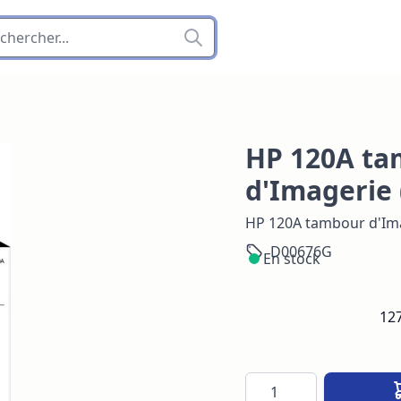
HP 120A t
d'Imagerie
HP 120A tambour d'Im
D00676G
En stock
127
Quantité