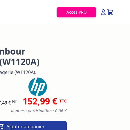
Accès PRO
ambour
 (W1120A)
agerie (W1120A).
152,99 €
TTC
HT
,49 €
dont éco-participation : 0.06 €
Ajouter au panier