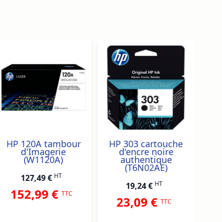
traight to carousel navigation using the skip links.
HP 120A tambour
HP 303 cartouche
HP
d'Imagerie
d'encre noire
(W1120A)
authentique
(T6N02AE)
HT
127,49 €
HT
19,24 €
152,99 €
TTC
23,09 €
TTC