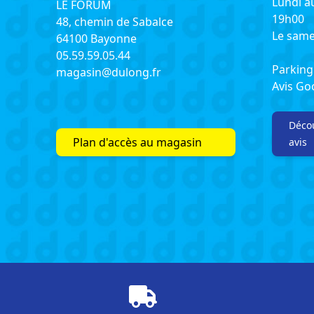
Lundi a
LE FORUM
19h00
48, chemin de Sabalce
Le same
64100 Bayonne
05.59.59.05.44
Parking 
magasin@dulong.fr
Avis G
Décou
Plan d'accès au magasin
avis