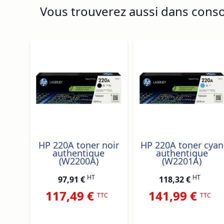
Vous trouverez aussi dans con
Navigating through the elements of the carousel is p
Press to skip carousel
Press to go to carousel navigation
HP 220A toner noir
HP 220A toner cyan
authentique
authentique
(W2200A)
(W2201A)
HT
HT
97,91 €
118,32 €
117,49 €
141,99 €
TTC
TTC