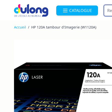
Allez au contenu
CATALOGUE
Accueil
/
HP 120A tambour d'Imagerie (W1120A)