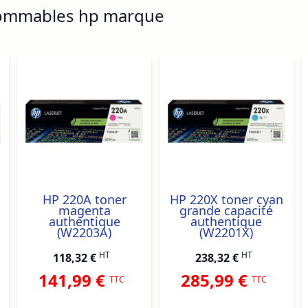
sommables hp marque
ossible using the tab key. You can skip the carousel or go s
HP 220A toner
HP 220X toner cyan
magenta
grande capacité
authentique
authentique
(W2203A)
(W2201X)
HT
HT
118,32 €
238,32 €
141,99 €
285,99 €
TTC
TTC