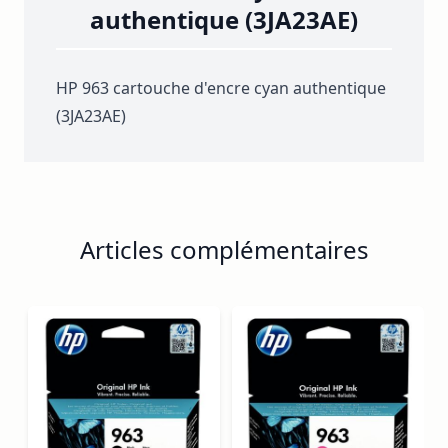
authentique (3JA23AE)
HP 963 cartouche d'encre cyan authentique
(3JA23AE)
Articles complémentaires
Navigating through the elements of the carousel is possib
Press to skip carousel
Press to go to carousel navigation