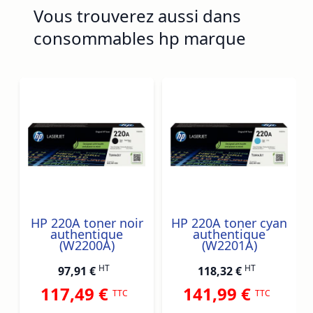
Vous trouverez aussi dans
consommables hp marque
Navigating through the elements of the carousel is possib
Press to skip carousel
Press to go to carousel navigation
HP 220A toner noir
HP 220A toner cyan
authentique
authentique
(W2200A)
(W2201A)
HT
HT
97,91 €
118,32 €
117,49 €
141,99 €
TTC
TTC