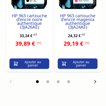
HP 963 cartouche
HP 963 cartouche
d'encre noire
d'encre magenta
authentique
authentique
(3JA26AE)
(3JA24AE)
HT
HT
33,24 €
24,32 €
39,89 €
29,19 €
TTC
TTC
Ajouter au
Ajouter au
panier
panier