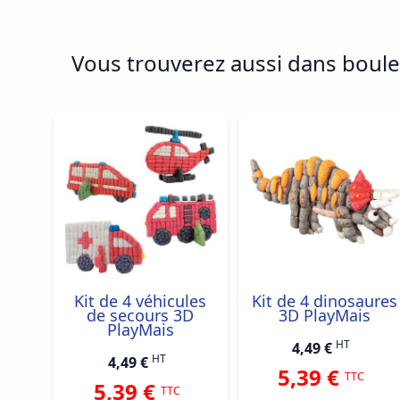
Vous trouverez aussi dans boules
Navigating through the elements of the carousel is p
Press to skip carousel
Press to go to carousel navigation
Kit de 4 véhicules
Kit de 4 dinosaures
de secours 3D
3D PlayMais
PlayMais
HT
4,49 €
HT
4,49 €
5,39 €
TTC
5,39 €
TTC