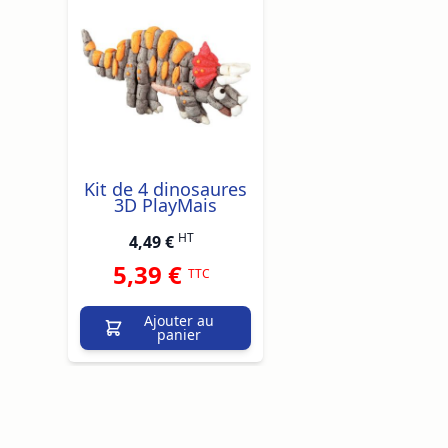
Kit de 4 dinosaures
3D PlayMais
HT
4,49 €
5,39 €
TTC
Ajouter au
panier