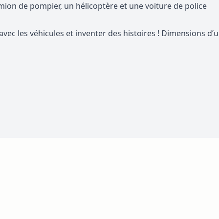
ion de pompier, un hélicoptère et une voiture de police
avec les véhicules et inventer des histoires ! Dimensions d’u
ossible using the tab key. You can skip the carousel or go s