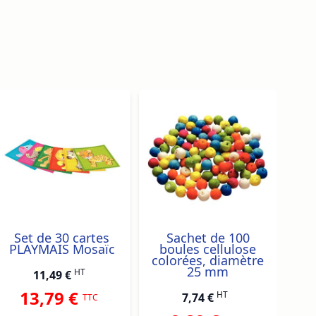
traight to carousel navigation using the skip links.
Set de 30 cartes
Sachet de 100
Ate
PLAYMAIS Mosaïc
boules cellulose
b
colorées, diamètre
25 mm
HT
11,49 €
13,79 €
HT
7,74 €
TTC