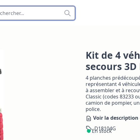
Kit de 4 vé
secours 3D
4 planches prédécoupé
représentant 4 véhicule
à assembler et à recou
Classic (codes 83233 o
camion de pompier, un 
police.
Voir la description 
D18104G
En stock