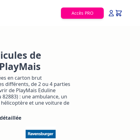
Accès PRO
hicules de
 PlayMais
es en carton brut
s différents, de 2 ou 4 parties
vrir de PlayMais Eduline
u 82883) : une ambulance, un
hélicoptère et une voiture de
détaillée