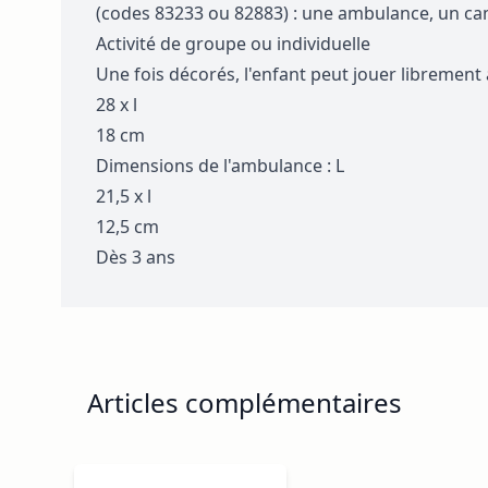
(codes 83233 ou 82883) : une ambulance, un cam
Activité de groupe ou individuelle
Une fois décorés, l'enfant peut jouer librement 
28 x l
18 cm
Dimensions de l'ambulance : L
21,5 x l
12,5 cm
Dès 3 ans
Articles complémentaires
Navigating through the elements of the carousel is p
Press to skip carousel