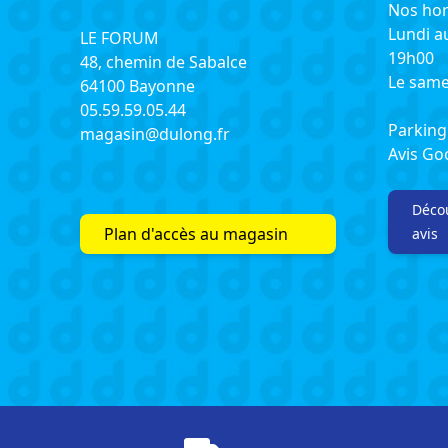
Nos hor
Lundi a
LE FORUM
19h00
48, chemin de Sabalce
Le same
64100 Bayonne
05.59.59.05.44
Parking 
magasin@dulong.fr
Avis G
Décou
Plan d'accès au magasin
avis