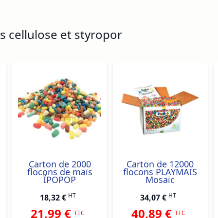
 cellulose et styropor
ossible using the tab key. You can skip the carousel or go s
Carton de 2000
Carton de 12000
flocons de maïs
flocons PLAYMAIS
ÏPOPOP
Mosaïc
HT
HT
18,32 €
34,07 €
21,99 €
40,89 €
TTC
TTC