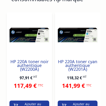
Navigating through the elements of the carousel is possib
Press to skip carousel
Press to go to carousel navigation
HP 220A toner noir
HP 220A toner cyan
authentique
authentique
(W2200A)
(W2201A)
HT
HT
97,91 €
118,32 €
117,49 €
141,99 €
TTC
TTC
Ajouter au
Ajouter au