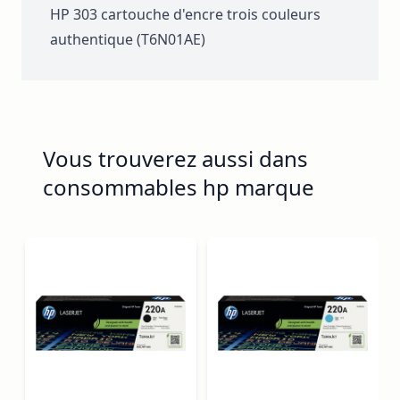
HP 303 cartouche d'encre trois couleurs
authentique (T6N01AE)
Vous trouverez aussi dans
consommables hp marque
Navigating through the elements of the carousel is possib
Press to skip carousel
Press to go to carousel navigation