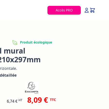
Accès PRO
Produit écologique
l mural
 210x297mm
izontale.
détaillée
8,09 €
TTC
HT
6,74 €