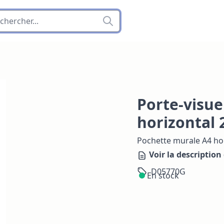
Porte-visue
horizontal
Pochette murale A4 hor
Voir la description 
D05770G
En stock