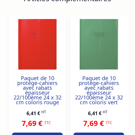
Navigating through the elements of the carousel is possib
Press to skip carousel
Press to go to carousel navigation
Paquet de 10
Paquet de 10
protège-cahiers
protège-cahiers
avec rabats
avec rabats
épaisseur
épaisseur
22/100ème 24 x 32
22/100ème 24 x 32
cm coloris rouge
cm coloris vert
HT
HT
6,41 €
6,41 €
7,69 €
7,69 €
TTC
TTC