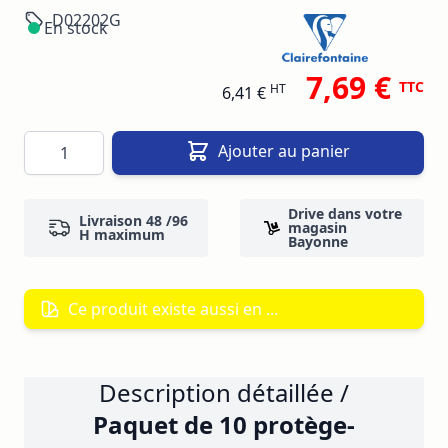
D02202G
En stock
7,69 €
TTC
HT
6,41 €
Quantité
Ajouter au panier
Drive dans votre
Livraison 48 /96
magasin
H maximum
Bayonne
Ce produit existe aussi en ...
Description détaillée /
Paquet de 10 protège-