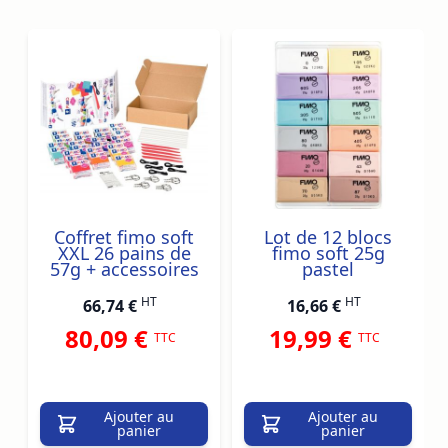
Navigating through the elements of the carousel is possib
Press to skip carousel
Press to go to carousel navigation
Coffret fimo soft
Lot de 12 blocs
XXL 26 pains de
fimo soft 25g
57g + accessoires
pastel
HT
HT
66,74 €
16,66 €
80,09 €
19,99 €
TTC
TTC
Ajouter au
Ajouter au
panier
panier