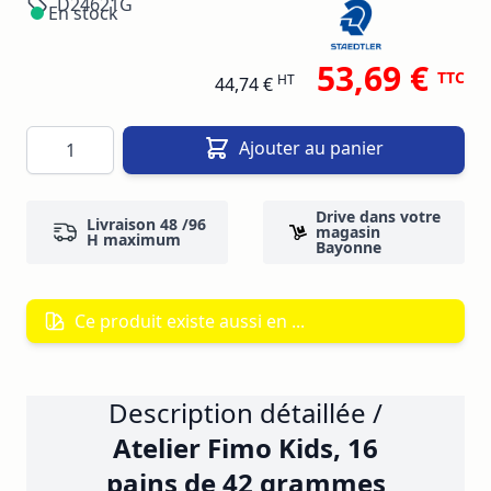
D24621G
En stock
53,69 €
TTC
HT
44,74 €
Quantité
Ajouter au panier
Drive dans votre
Livraison 48 /96
magasin
H maximum
Bayonne
Ce produit existe aussi en ...
Description détaillée /
Atelier Fimo Kids, 16
pains de 42 grammes