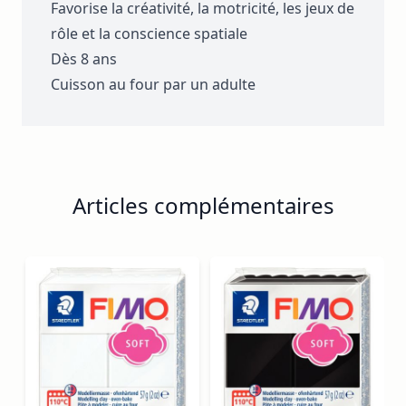
Favorise la créativité, la motricité, les jeux de
rôle et la conscience spatiale
Dès 8 ans
Cuisson au four par un adulte
Articles complémentaires
Navigating through the elements of the carousel is possib
Press to skip carousel