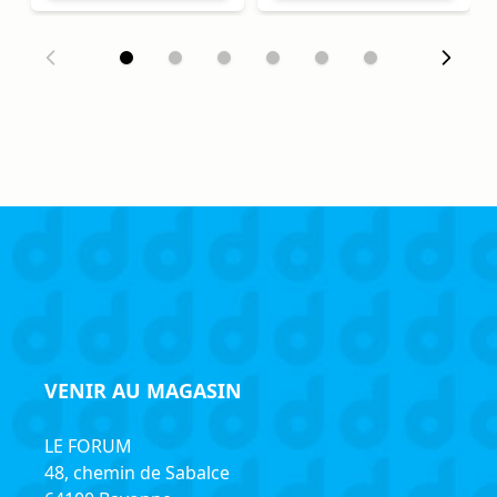
VENIR AU MAGASIN
LE FORUM
48, chemin de Sabalce