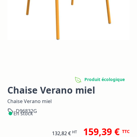
Produit écologique
Chaise Verano miel
Chaise Verano miel
D96832G
En stock
159,39 €
TTC
HT
132,82 €