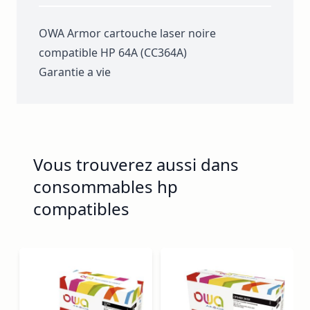
OWA Armor cartouche laser noire
compatible HP 64A (CC364A)
Garantie a vie
Vous trouverez aussi dans
consommables hp
compatibles
Navigating through the elements of the carousel is possib
Press to skip carousel
Press to go to carousel navigation