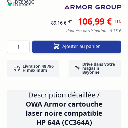
D78969G
En stock
106,99 €
TTC
HT
89,16 €
dont éco-participation : 0.35 €
Quantité
Ajouter au panier
Drive dans votre
Livraison 48 /96
magasin
H maximum
Bayonne
Description détaillée /
OWA Armor cartouche
laser noire compatible
HP 64A (CC364A)