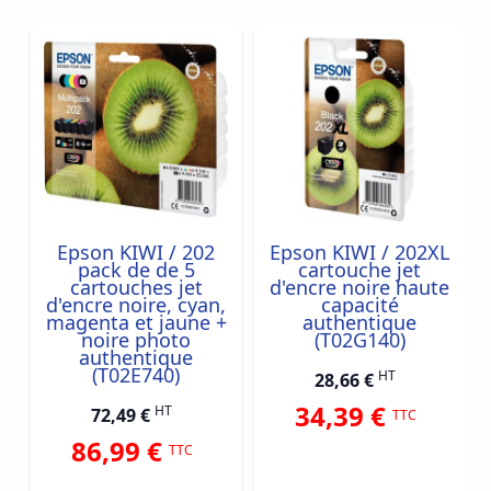
Navigating through the elements of the carousel is possib
Press to skip carousel
Press to go to carousel navigation
Epson KIWI / 202
Epson KIWI / 202XL
pack de de 5
cartouche jet
cartouches jet
d'encre noire haute
d'encre noire, cyan,
capacité
magenta et jaune +
authentique
noire photo
(T02G140)
authentique
(T02E740)
HT
28,66 €
34,39 €
HT
72,49 €
TTC
86,99 €
TTC