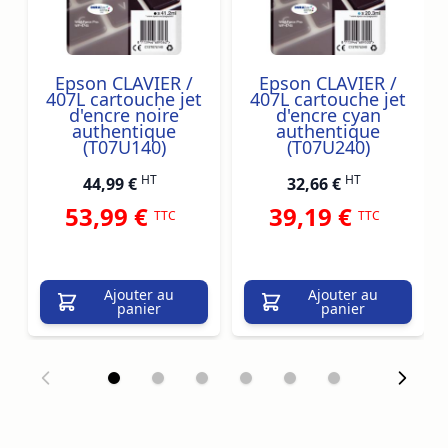
Epson CLAVIER /
Epson CLAVIER /
407L cartouche jet
407L cartouche jet
d'encre noire
d'encre cyan
authentique
authentique
(T07U140)
(T07U240)
HT
HT
44,99 €
32,66 €
53,99 €
39,19 €
TTC
TTC
Ajouter au
Ajouter au
panier
panier