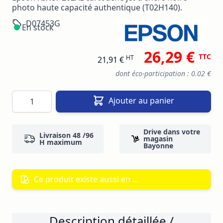
photo haute capacité authentique (T02H140).
D07453G
En stock
26,29 €
TTC
HT
21,91 €
dont éco-participation : 0.02 €
Quantité
Ajouter au panier
Drive dans votre
Livraison 48 /96
magasin
H maximum
Bayonne
Ce produit existe aussi en ...
Description détaillée /