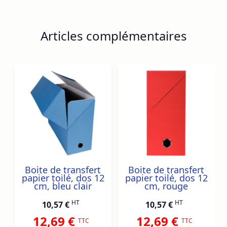
Articles complémentaires
Navigating through the elements of the carousel is possib
Press to skip carousel
Press to go to carousel navigation
Boite de transfert
Boite de transfert
papier toilé, dos 12
papier toilé, dos 12
cm, bleu clair
cm, rouge
HT
HT
10,57 €
10,57 €
12,69 €
12,69 €
TTC
TTC