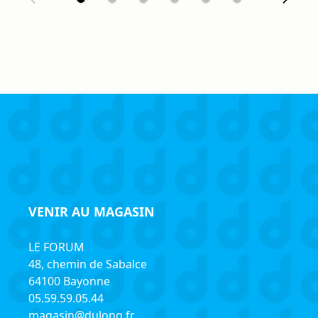
VENIR AU MAGASIN
LE FORUM
48, chemin de Sabalce
64100 Bayonne
05.59.59.05.44
magasin@dulong.fr