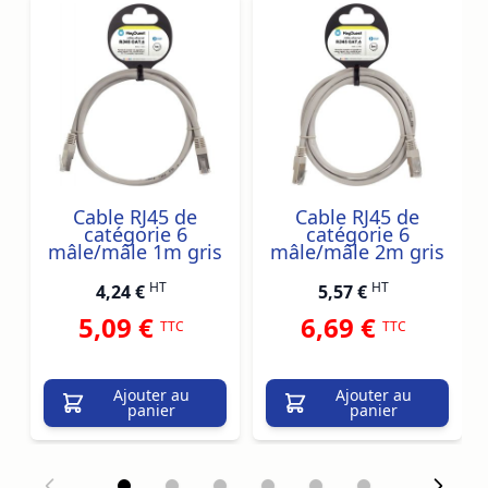
Navigating through the elements of the carousel is possib
Press to skip carousel
Press to go to carousel navigation
Cable RJ45 de
Cable RJ45 de
catégorie 6
catégorie 6
mâle/mâle 1m gris
mâle/mâle 2m gris
HT
HT
4,24 €
5,57 €
5,09 €
6,69 €
TTC
TTC
Ajouter au
Ajouter au
panier
panier