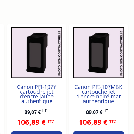
ossible using the tab key. You can skip the carousel or go s
Canon PFI-107Y
Canon PFI-107MBK
cartouche jet
cartouche jet
d'encre jaune
d'encre noire mat
authentique
authentique
HT
HT
89,07 €
89,07 €
106,89 €
106,89 €
TTC
TTC