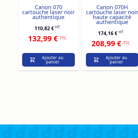
Canon 070
Canon 070H
cartouche laser noir
cartouche laser noi
authentique
haute capacité
authentique
HT
110,82 €
HT
174,16 €
132,99 €
TTC
208,99 €
TTC
Ajouter au
Ajouter au
panier
panier