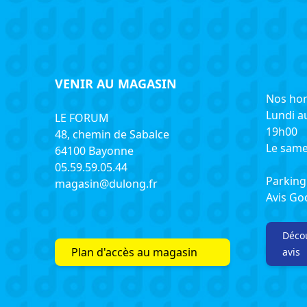
VENIR AU MAGASIN
Nos hor
Lundi a
LE FORUM
19h00
48, chemin de Sabalce
Le same
64100 Bayonne
05.59.59.05.44
Parking 
magasin@dulong.fr
Avis G
Décou
Plan d'accès au magasin
avis