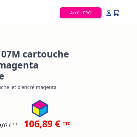
Accès PRO
107M cartouche
 magenta
e
che jet d'encre magenta
106,89 €
TTC
HT
9,07 €