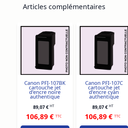
Articles complémentaires
Navigating through the elements of the carousel is p
Press to skip carousel
Canon PFI-107BK
Canon PFI-107C
cartouche jet
cartouche jet
d'encre noire
d'encre cyan
authentique
authentique
HT
HT
89,07 €
89,07 €
106,89 €
106,89 €
TTC
TTC