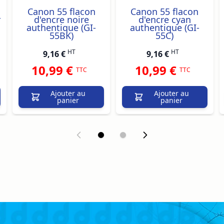
Canon 55 flacon
Canon 55 flacon
r
d'encre noire
d'encre cyan
authentique (GI-
authentique (GI-
55BK)
55C)
HT
HT
9,16 €
9,16 €
10,99 €
10,99 €
TTC
TTC
Ajouter au
Ajouter au
panier
panier