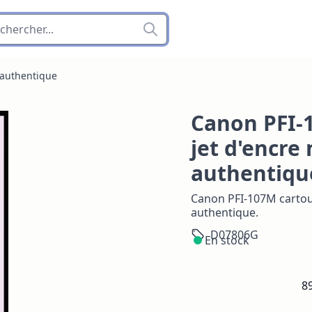
 authentique
Canon PFI-
jet d'encre
authentiqu
Canon PFI-107M cartou
authentique.
D07806G
En stock
8