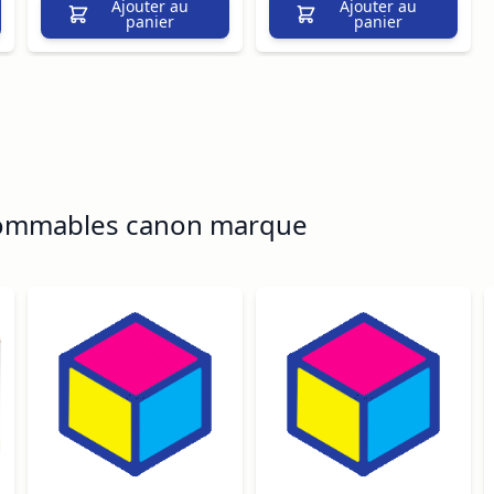
Ajouter au
Ajouter au
panier
panier
sommables canon marque
ossible using the tab key. You can skip the carousel or go s