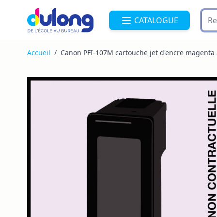
Allez au contenu
CATALOGUE
Accueil
/
Canon PFI-107M cartouche jet d'encre magenta