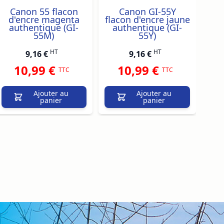
Canon 55 flacon
Canon GI-55Y
C
d'encre magenta
flacon d'encre jaune
authentique (GI-
authentique (GI-
55M)
55Y)
HT
HT
9,16 €
9,16 €
10,99 €
10,99 €
TTC
TTC
Ajouter au
Ajouter au
panier
panier