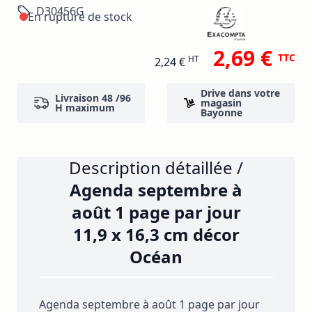
D30456G
En rupture de stock
2,69 €
TTC
HT
2,24 €
Drive dans votre
Livraison 48 /96
magasin
H maximum
Bayonne
Description détaillée /
Agenda septembre à
août 1 page par jour
11,9 x 16,3 cm décor
Océan
Agenda septembre à août 1 page par jour