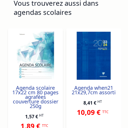
Vous trouverez aussi dans
agendas scolaires
Navigating through the elements of the carousel is possib
Press to skip carousel
Agenda scolaire
Agenda when21
17x22 cm 80 pages
21x29,7cm assorti
agrafées
couverture dossier
HT
8,41 €
250g
10,09 €
TTC
HT
1,57 €
1,89 €
TTC