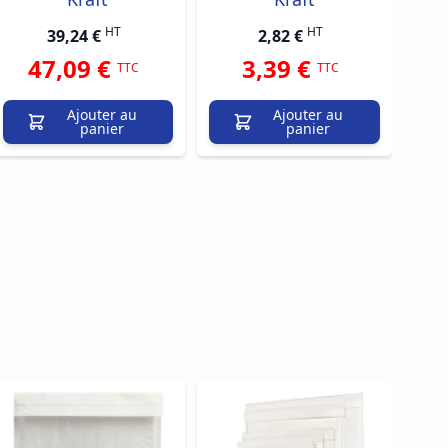
HT
HT
39,24 €
2,82 €
47,09 €
3,39 €
TTC
TTC
Ajouter au
Ajouter au
panier
panier
traight to carousel navigation using the skip links.