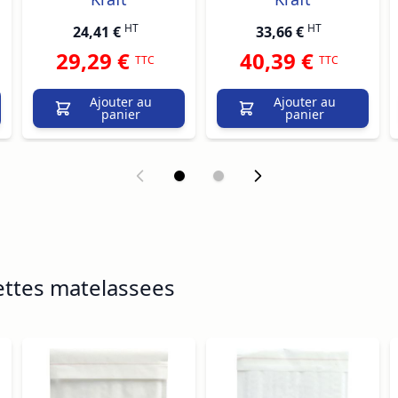
HT
HT
24,41 €
33,66 €
29,29 €
40,39 €
TTC
TTC
Ajouter au
Ajouter au
panier
panier
ettes matelassees
ossible using the tab key. You can skip the carousel or go s