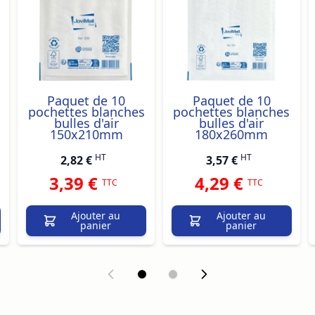
Paquet de 10
Paquet de 10
pochettes blanches
pochettes blanches
bulles d'air
bulles d'air
150x210mm
180x260mm
HT
HT
2,82 €
3,57 €
3,39 €
4,29 €
TTC
TTC
Ajouter au
Ajouter au
panier
panier