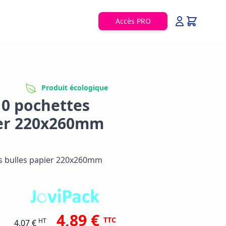
Accès PRO
Produit écologique
10 pochettes
ier 220x260mm
s bulles papier 220x260mm
4,89 €
TTC
HT
4,07 €