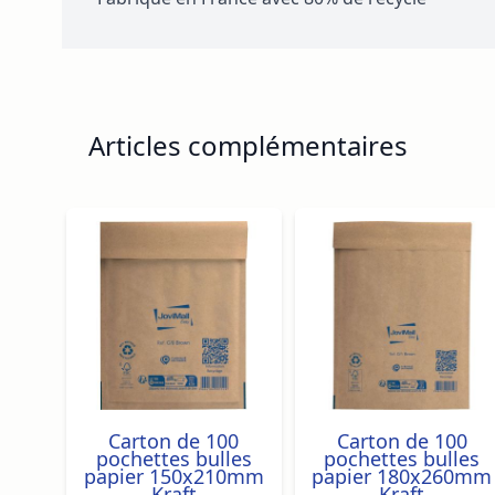
Articles complémentaires
Navigating through the elements of the carousel is p
Press to skip carousel
Press to go to carousel navigation
Carton de 100
Carton de 100
pochettes bulles
pochettes bulles
papier 150x210mm
papier 180x260mm
Kraft
Kraft