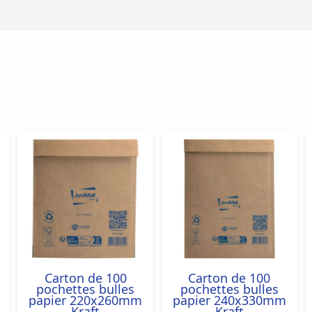
ossible using the tab key. You can skip the carousel or go s
Carton de 100
Carton de 100
pochettes bulles
pochettes bulles
papier 220x260mm
papier 240x330mm
Kraft
Kraft