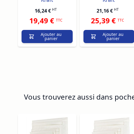
HT
HT
16,24 €
21,16 €
19,49 €
25,39 €
TTC
TTC
Ajouter au
Ajouter au
panier
panier
Vous trouverez aussi dans poch
Navigating through the elements of the carousel is p
Press to skip carousel
Press to go to carousel navigation