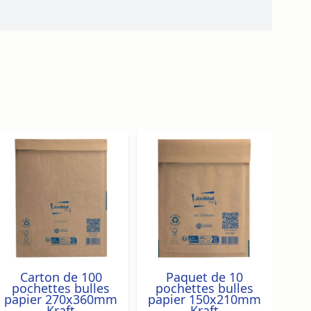
traight to carousel navigation using the skip links.
Carton de 100
Paquet de 10
pochettes bulles
pochettes bulles
p
papier 270x360mm
papier 150x210mm
pa
Kraft
Kraft