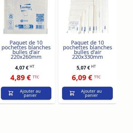
Paquet de 10
Paquet de 10
pochettes blanches
pochettes blanches
poc
bulles d'air
bulles d'air
220x260mm
220x330mm
HT
HT
4,07 €
5,07 €
4,89 €
6,09 €
TTC
TTC
Ajouter au
Ajouter au
panier
panier