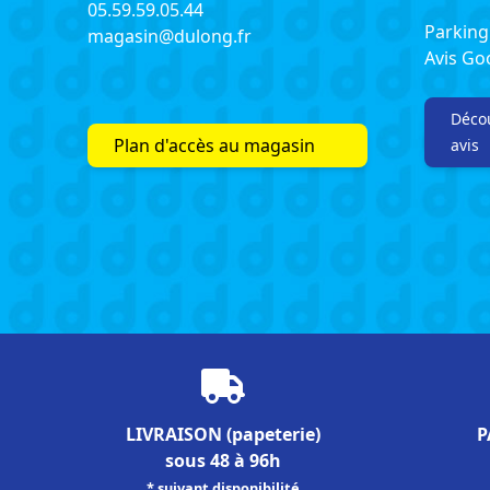
05.59.59.05.44
Parking 
magasin@dulong.fr
Avis G
Décou
Plan d'accès au magasin
avis
LIVRAISON
(papeterie)
P
sous 48 à 96h
* suivant disponibilité