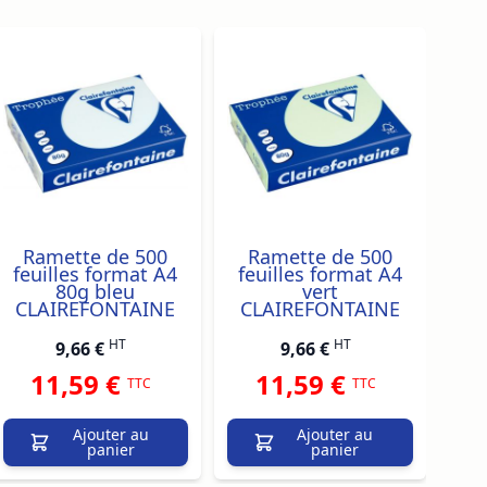
traight to carousel navigation using the skip links.
Ramette de 500
Ramette de 500
R
feuilles format A4
feuilles format A4
fe
80g bleu
vert
CLAIREFONTAINE
CLAIREFONTAINE
C
HT
HT
9,66 €
9,66 €
11,59 €
11,59 €
TTC
TTC
Ajouter au
Ajouter au
panier
panier