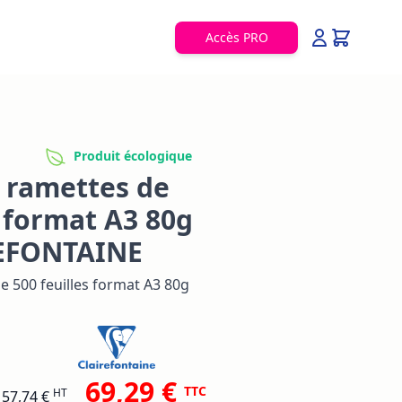
Accès PRO
Produit écologique
 ramettes de
s format A3 80g
REFONTAINE
e 500 feuilles format A3 80g
69,29 €
TTC
HT
57,74 €