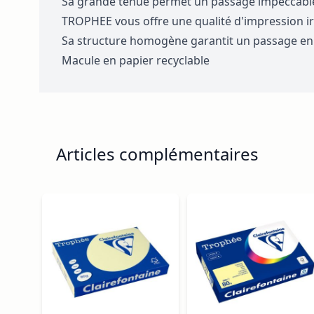
Sa grande tenue permet un passage impeccabl
TROPHEE vous offre une qualité d'impression irr
Sa structure homogène garantit un passage en
Macule en papier recyclable
Articles complémentaires
Navigating through the elements of the carousel is p
Press to skip carousel