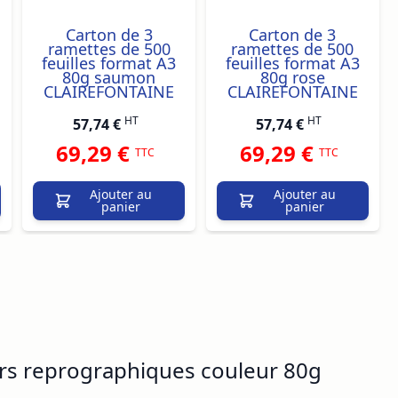
Carton de 3
Carton de 3
ramettes de 500
ramettes de 500
feuilles format A3
feuilles format A3
80g saumon
80g rose
CLAIREFONTAINE
CLAIREFONTAINE
HT
HT
57,74 €
57,74 €
69,29 €
69,29 €
TTC
TTC
Ajouter au
Ajouter au
panier
panier
ers reprographiques couleur 80g