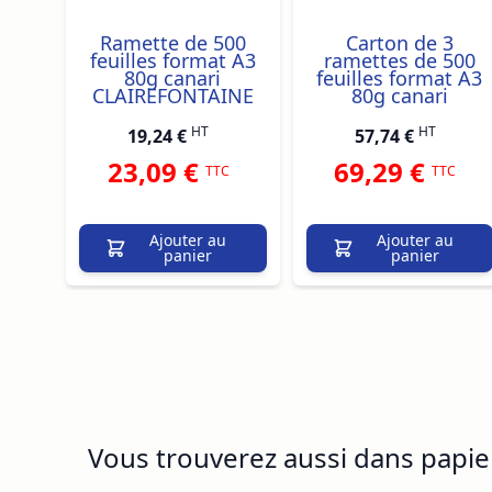
Ramette de 500
Carton de 3
feuilles format A3
ramettes de 500
80g canari
feuilles format A3
CLAIREFONTAINE
80g canari
HT
HT
19,24 €
57,74 €
23,09 €
69,29 €
TTC
TTC
Ajouter au
Ajouter au
panier
panier
Vous trouverez aussi dans papi