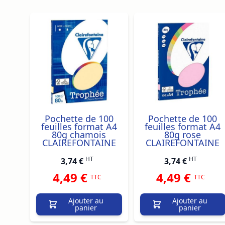
Navigating through the elements of the carousel is p
Press to skip carousel
Press to go to carousel navigation
Pochette de 100
Pochette de 100
feuilles format A4
feuilles format A4
80g chamois
80g rose
CLAIREFONTAINE
CLAIREFONTAINE
HT
HT
3,74 €
3,74 €
4,49 €
4,49 €
TTC
TTC
Ajouter au
Ajouter au
panier
panier