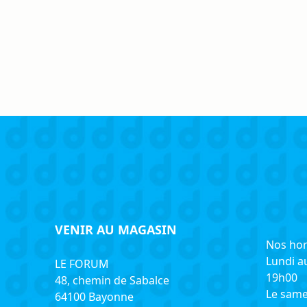
VENIR AU MAGASIN
Nos hor
Lundi a
LE FORUM
19h00
48, chemin de Sabalce
Le same
64100 Bayonne