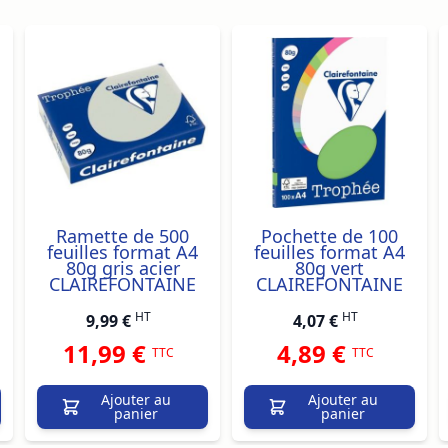
ossible using the tab key. You can skip the carousel or go s
Ramette de 500
Pochette de 100
feuilles format A4
feuilles format A4
80g gris acier
80g vert
CLAIREFONTAINE
CLAIREFONTAINE
HT
HT
9,99 €
4,07 €
11,99 €
4,89 €
TTC
TTC
Ajouter au
Ajouter au
panier
panier