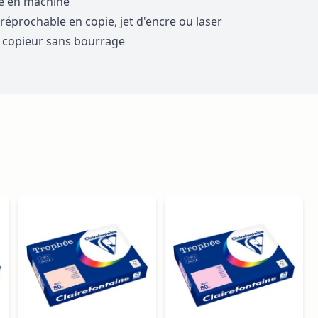
e en machine
éprochable en copie, jet d'encre ou laser
 copieur sans bourrage
ossible using the tab key. You can skip the carousel or go s